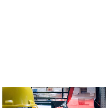
GlobeTag
Right Team