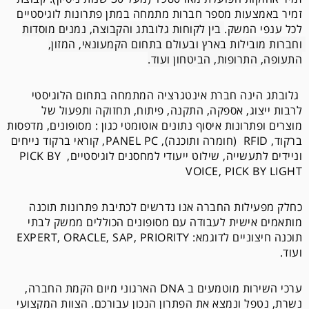
זמיר באמצעות מספר חברות מתמחה במתן פתרונות לוגיסטיים 
לכל ענפי המשק. 
בין לקוחות גלובתג והקבוצה, נמנים מוסדות 
וחברות מובילות בארץ ובעולם בתחום הקמעונאי, המזון, 
התעופה, התרופות, הביטחון ועוד.
 ג
לובתג הינה חברת אינטגרציה המתמחה בתחום הלוגיסטי 
לרבות ייצוג, אספקה, התקנה, פיתוח, תחזוקה ותפעול של 
מוצרים ופתרונות איסוף נתונים אוטומטי כגון : מסופונים, מדפסות 
ברקוד, RFID  (חומרה ותוכנה), PANEL PC, קוראי ברקוד נייחים 
וניידים לתעשייה, שילוט ייעודי למחסנים לוגיסטיים, PICK BY 
VOICE, PICK BY LIGHT 
כחלק מפעילות החברה אנו נדרשים לכתיבת פתרונות תוכנה 
מותאמים אישית לעבודה עם מסופונים הכוללים ממשק לבתי 
תוכנה חיצוניים לדוגמא: EXPERT, ORACLE, SAP, PRIORITY 
ועוד.
ערכי השירות מוטמעים ב DNA הארגוני מיום הקמת החברה, 
נשרת, נטפל ונמצא את הפתרון הנכון עבורכם. 
הצוות המקצועי 