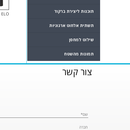
תוכנות ליצירת ברקוד
ELO – מחשבי All In One
תשתית אלחוט ארגוניות
שילוט למחסן
תמונות מהשטח
צור קשר
Please leave this fi